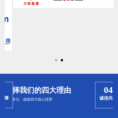
04
选择我们的四大理由
障
诚信共赢
20年专注 · 成就四大核心优势