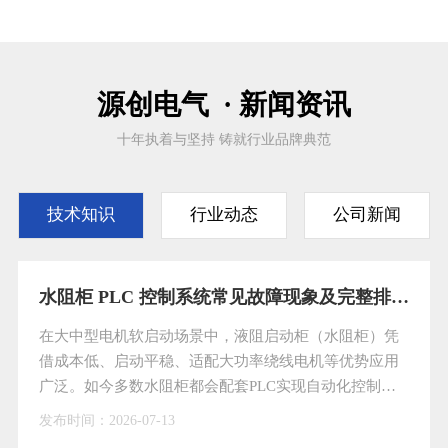
源创电气 · 新闻资讯
十年执着与坚持 铸就行业品牌典范
技术知识
行业动态
公司新闻
水阻柜 PLC 控制系统常见故障现象及完整排查处理方案
在大中型电机软启动场景中，液阻启动柜（水阻柜）凭
借成本低、启动平稳、适配大功率绕线电机等优势应用
广泛。如今多数水阻柜都会配套PLC实现自动化控制，
大幅降低人工操作强度，但PLC属于精密电子元件，长
发布时间：
2026-07-13
期处于高温、潮湿的工业现场环境，再加上日常巡检维