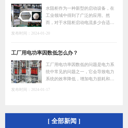
使用寿命。
水阻柜作为一种新型的启动设备，在
工业领域中得到了广泛的应用。然
而，对于水阻柜启动电流多少合适的
问题，许多人并不清楚。本文将就水
发布时间：
2024-01-20
阻柜启动电流的相关问题进行探讨，
以便更好地了解和掌握水阻柜的启动
特性。一、水阻柜的工作原理水阻柜
工厂用电功率因数低怎么办？
是通过在液态介质中引入电机转子回
工厂用电功率因数低的问题是电力系
路，并利用电机启动时产生的阻尼作
统中常见的问题之一，它会导致电力
用来实现电机的软启动。具体来说，
系统的效率降低，增加电力损耗和电
当电机启动时，转子回路中的电阻逐
费支出。为了解决这个问题，需要采
渐减小，从而使电机启动电流逐渐减
发布时间：
2024-01-17
取一系列的措施，包括采用无功补偿
小，避免了因启动电
装置、合理配置变压器和使用智能控
制系统等。一、采用无功补偿装置无
功补偿装置是一种常见的解决功率因
[ 全部新闻 ]
数低的方法。通过在系统中安装无功