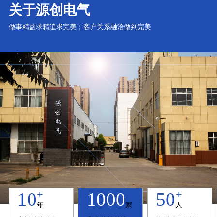
关于源创电气
做事精益求精追求完美；客户关系融洽做到完美
+
+
+
10
1000
50
年
家
人