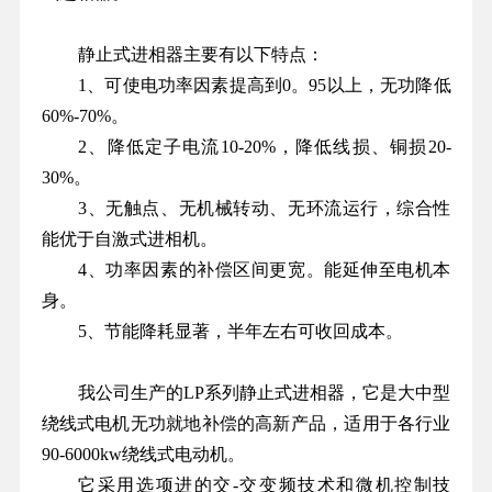
静止式进相器主要有以下特点：
1
、可使电功率因素提高到
0
。
95
以上，无功降低
60%-70%
。
2
、降低定子电流
10-20%
，降低线损、铜损
20-
30%
。
3
、无触点、无机械转动、无环流运行，综合性
能优于自激式进相机。
4
、功率因素的补偿区间更宽。能延伸至电机本
身。
5
、节能降耗显著，半年左右可收回成本。
我公司生产的LP系列静止式进相器，它是大中型
绕线式电机无功就地补偿的高新产品，适用于各行业
90-6000kw绕线式电动机。
它采用选项进的交-交变频技术和微机控制技