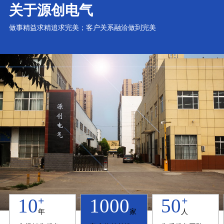
关于源创电气
做事精益求精追求完美；客户关系融洽做到完美
+
+
+
10
1000
50
年
家
人