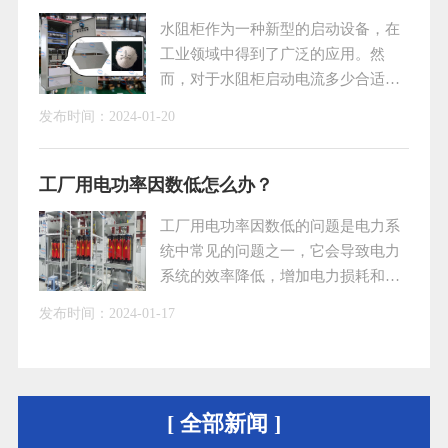
使用寿命。
水阻柜作为一种新型的启动设备，在
工业领域中得到了广泛的应用。然
而，对于水阻柜启动电流多少合适的
问题，许多人并不清楚。本文将就水
发布时间：
2024-01-20
阻柜启动电流的相关问题进行探讨，
以便更好地了解和掌握水阻柜的启动
特性。一、水阻柜的工作原理水阻柜
工厂用电功率因数低怎么办？
是通过在液态介质中引入电机转子回
工厂用电功率因数低的问题是电力系
路，并利用电机启动时产生的阻尼作
统中常见的问题之一，它会导致电力
用来实现电机的软启动。具体来说，
系统的效率降低，增加电力损耗和电
当电机启动时，转子回路中的电阻逐
费支出。为了解决这个问题，需要采
渐减小，从而使电机启动电流逐渐减
发布时间：
2024-01-17
取一系列的措施，包括采用无功补偿
小，避免了因启动电
装置、合理配置变压器和使用智能控
制系统等。一、采用无功补偿装置无
功补偿装置是一种常见的解决功率因
[ 全部新闻 ]
数低的方法。通过在系统中安装无功