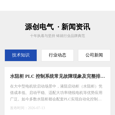
源创电气 · 新闻资讯
十年执着与坚持 铸就行业品牌典范
技术知识
行业动态
公司新闻
水阻柜 PLC 控制系统常见故障现象及完整排查处理方案
在大中型电机软启动场景中，液阻启动柜（水阻柜）凭
借成本低、启动平稳、适配大功率绕线电机等优势应用
广泛。如今多数水阻柜都会配套PLC实现自动化控制，
大幅降低人工操作强度，但PLC属于精密电子元件，长
发布时间：
2026-07-13
期处于高温、潮湿的工业现场环境，再加上日常巡检维