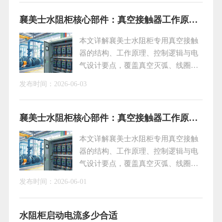
护不到位，极易引发电机无法启动、启停跳闸、设备报
警等各类故障。结合现场多年实操经验，下文梳理由
襄美士水阻柜核心部件：真空接触器工作原理与应用技术解析
PLC监测逻辑触发的典型故障诱因与标准化处理办法，
本文详解襄美士水阻柜专用真空接触
方便运维人员
器的结构、工作原理、控制逻辑与电
气设计要点，覆盖真空灭弧、线圈驱
动、主辅触点联动、直流整流及大电
发布时间：
2026-06-03
流吸合小电流维持技术，助力大功率
电机安全软启动，适配煤矿、冶金、
化工等恶劣工况，提升设备可靠性与
襄美士水阻柜核心部件：真空接触器工作原理与应用技术解析
使用寿命。
本文详解襄美士水阻柜专用真空接触
器的结构、工作原理、控制逻辑与电
气设计要点，覆盖真空灭弧、线圈驱
动、主辅触点联动、直流整流及大电
发布时间：
2026-06-01
流吸合小电流维持技术，助力大功率
电机安全软启动，适配煤矿、冶金、
化工等恶劣工况，提升设备可靠性与
水阻柜启动电流多少合适