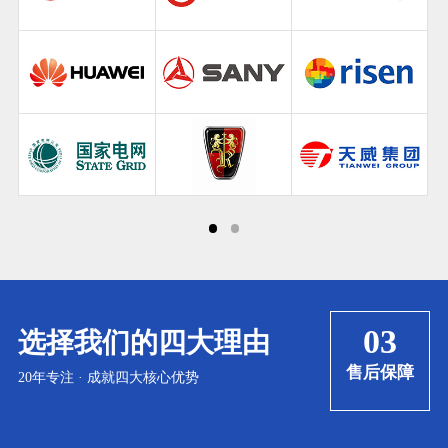
04
选择我们的四大理由
障
诚信共赢
20年专注 · 成就四大核心优势