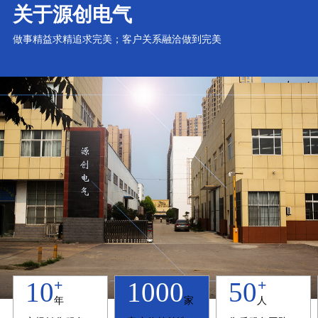
关于源创电气
做事精益求精追求完美；客户关系融洽做到完美
+
+
+
10
1000
50
年
家
人