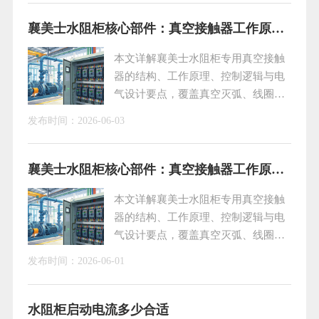
护不到位，极易引发电机无法启动、启停跳闸、设备报
警等各类故障。结合现场多年实操经验，下文梳理由
襄美士水阻柜核心部件：真空接触器工作原理与应用技术解析
PLC监测逻辑触发的典型故障诱因与标准化处理办法，
本文详解襄美士水阻柜专用真空接触
方便运维人员
器的结构、工作原理、控制逻辑与电
气设计要点，覆盖真空灭弧、线圈驱
动、主辅触点联动、直流整流及大电
发布时间：
2026-06-03
流吸合小电流维持技术，助力大功率
电机安全软启动，适配煤矿、冶金、
化工等恶劣工况，提升设备可靠性与
襄美士水阻柜核心部件：真空接触器工作原理与应用技术解析
使用寿命。
本文详解襄美士水阻柜专用真空接触
器的结构、工作原理、控制逻辑与电
气设计要点，覆盖真空灭弧、线圈驱
动、主辅触点联动、直流整流及大电
发布时间：
2026-06-01
流吸合小电流维持技术，助力大功率
电机安全软启动，适配煤矿、冶金、
化工等恶劣工况，提升设备可靠性与
水阻柜启动电流多少合适