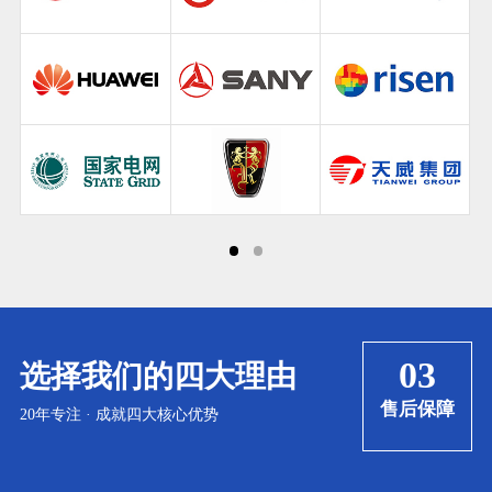
04
选择我们的四大理由
障
诚信共赢
20年专注 · 成就四大核心优势