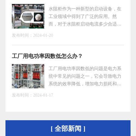
使用寿命。
水阻柜作为一种新型的启动设备，在
工业领域中得到了广泛的应用。然
而，对于水阻柜启动电流多少合适的
问题，许多人并不清楚。本文将就水
发布时间：
2024-01-20
阻柜启动电流的相关问题进行探讨，
以便更好地了解和掌握水阻柜的启动
特性。一、水阻柜的工作原理水阻柜
工厂用电功率因数低怎么办？
是通过在液态介质中引入电机转子回
工厂用电功率因数低的问题是电力系
路，并利用电机启动时产生的阻尼作
统中常见的问题之一，它会导致电力
用来实现电机的软启动。具体来说，
系统的效率降低，增加电力损耗和电
当电机启动时，转子回路中的电阻逐
费支出。为了解决这个问题，需要采
渐减小，从而使电机启动电流逐渐减
发布时间：
2024-01-17
取一系列的措施，包括采用无功补偿
小，避免了因启动电
装置、合理配置变压器和使用智能控
制系统等。一、采用无功补偿装置无
功补偿装置是一种常见的解决功率因
[ 全部新闻 ]
数低的方法。通过在系统中安装无功