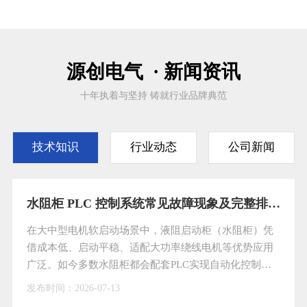
源创电气 · 新闻资讯
十年执着与坚持 铸就行业品牌典范
技术知识
行业动态
公司新闻
水阻柜 PLC 控制系统常见故障现象及完整排查处理方案
在大中型电机软启动场景中，液阻启动柜（水阻柜）凭
借成本低、启动平稳、适配大功率绕线电机等优势应用
广泛。如今多数水阻柜都会配套PLC实现自动化控制，
大幅降低人工操作强度，但PLC属于精密电子元件，长
发布时间：
2026-07-13
期处于高温、潮湿的工业现场环境，再加上日常巡检维