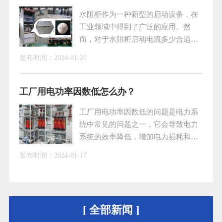
使用寿命。
水阻柜作为一种新型的启动设备，在
工业领域中得到了广泛的应用。然
而，对于水阻柜启动电流多少合适的
问题，许多人并不清楚。本文将就水
发布时间：
2024-01-20
阻柜启动电流的相关问题进行探讨，
以便更好地了解和掌握水阻柜的启动
特性。一、水阻柜的工作原理水阻柜
工厂用电功率因数低怎么办？
是通过在液态介质中引入电机转子回
工厂用电功率因数低的问题是电力系
路，并利用电机启动时产生的阻尼作
统中常见的问题之一，它会导致电力
用来实现电机的软启动。具体来说，
系统的效率降低，增加电力损耗和电
当电机启动时，转子回路中的电阻逐
费支出。为了解决这个问题，需要采
渐减小，从而使电机启动电流逐渐减
发布时间：
2024-01-17
取一系列的措施，包括采用无功补偿
小，避免了因启动电
装置、合理配置变压器和使用智能控
制系统等。一、采用无功补偿装置无
功补偿装置是一种常见的解决功率因
[ 全部新闻 ]
数低的方法。通过在系统中安装无功