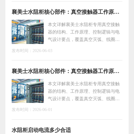
护不到位，极易引发电机无法启动、启停跳闸、设备报
警等各类故障。结合现场多年实操经验，下文梳理由
襄美士水阻柜核心部件：真空接触器工作原理与应用技术解析
PLC监测逻辑触发的典型故障诱因与标准化处理办法，
本文详解襄美士水阻柜专用真空接触
方便运维人员
器的结构、工作原理、控制逻辑与电
气设计要点，覆盖真空灭弧、线圈驱
动、主辅触点联动、直流整流及大电
发布时间：
2026-06-03
流吸合小电流维持技术，助力大功率
电机安全软启动，适配煤矿、冶金、
化工等恶劣工况，提升设备可靠性与
襄美士水阻柜核心部件：真空接触器工作原理与应用技术解析
使用寿命。
本文详解襄美士水阻柜专用真空接触
器的结构、工作原理、控制逻辑与电
气设计要点，覆盖真空灭弧、线圈驱
动、主辅触点联动、直流整流及大电
发布时间：
2026-06-01
流吸合小电流维持技术，助力大功率
电机安全软启动，适配煤矿、冶金、
化工等恶劣工况，提升设备可靠性与
水阻柜启动电流多少合适