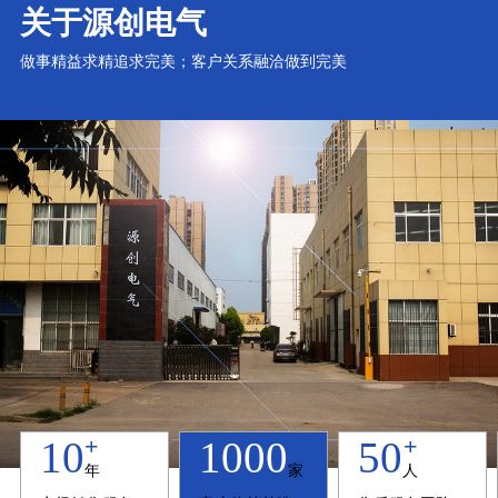
关于源创电气
做事精益求精追求完美；客户关系融洽做到完美
+
+
+
10
1000
50
年
家
人