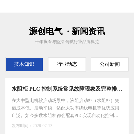
源创电气 · 新闻资讯
十年执着与坚持 铸就行业品牌典范
技术知识
行业动态
公司新闻
水阻柜 PLC 控制系统常见故障现象及完整排查处理方案
在大中型电机软启动场景中，液阻启动柜（水阻柜）凭
借成本低、启动平稳、适配大功率绕线电机等优势应用
广泛。如今多数水阻柜都会配套PLC实现自动化控制，
大幅降低人工操作强度，但PLC属于精密电子元件，长
发布时间：
2026-07-13
期处于高温、潮湿的工业现场环境，再加上日常巡检维