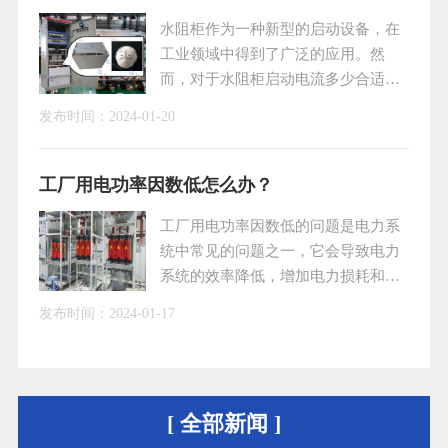
使用寿命。
水阻柜作为一种新型的启动设备，在
工业领域中得到了广泛的应用。然
而，对于水阻柜启动电流多少合适的
问题，许多人并不清楚。本文将就水
发布时间：
2024-01-20
阻柜启动电流的相关问题进行探讨，
以便更好地了解和掌握水阻柜的启动
特性。一、水阻柜的工作原理水阻柜
工厂用电功率因数低怎么办？
是通过在液态介质中引入电机转子回
工厂用电功率因数低的问题是电力系
路，并利用电机启动时产生的阻尼作
统中常见的问题之一，它会导致电力
用来实现电机的软启动。具体来说，
系统的效率降低，增加电力损耗和电
当电机启动时，转子回路中的电阻逐
费支出。为了解决这个问题，需要采
渐减小，从而使电机启动电流逐渐减
发布时间：
2024-01-17
取一系列的措施，包括采用无功补偿
小，避免了因启动电
装置、合理配置变压器和使用智能控
制系统等。一、采用无功补偿装置无
功补偿装置是一种常见的解决功率因
[ 全部新闻 ]
数低的方法。通过在系统中安装无功