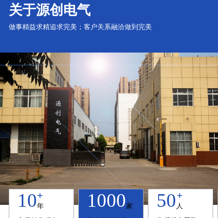
关于源创电气
做事精益求精追求完美；客户关系融洽做到完美
+
+
+
10
1000
50
年
家
人