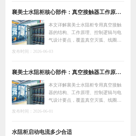
护不到位，极易引发电机无法启动、启停跳闸、设备报
警等各类故障。结合现场多年实操经验，下文梳理由
襄美士水阻柜核心部件：真空接触器工作原理与应用技术解析
PLC监测逻辑触发的典型故障诱因与标准化处理办法，
本文详解襄美士水阻柜专用真空接触
方便运维人员
器的结构、工作原理、控制逻辑与电
气设计要点，覆盖真空灭弧、线圈驱
动、主辅触点联动、直流整流及大电
发布时间：
2026-06-03
流吸合小电流维持技术，助力大功率
电机安全软启动，适配煤矿、冶金、
化工等恶劣工况，提升设备可靠性与
襄美士水阻柜核心部件：真空接触器工作原理与应用技术解析
使用寿命。
本文详解襄美士水阻柜专用真空接触
器的结构、工作原理、控制逻辑与电
气设计要点，覆盖真空灭弧、线圈驱
动、主辅触点联动、直流整流及大电
发布时间：
2026-06-01
流吸合小电流维持技术，助力大功率
电机安全软启动，适配煤矿、冶金、
化工等恶劣工况，提升设备可靠性与
水阻柜启动电流多少合适