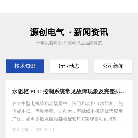
源创电气 · 新闻资讯
十年执着与坚持 铸就行业品牌典范
技术知识
行业动态
公司新闻
水阻柜 PLC 控制系统常见故障现象及完整排查处理方案
在大中型电机软启动场景中，液阻启动柜（水阻柜）凭
借成本低、启动平稳、适配大功率绕线电机等优势应用
广泛。如今多数水阻柜都会配套PLC实现自动化控制，
大幅降低人工操作强度，但PLC属于精密电子元件，长
发布时间：
2026-07-13
期处于高温、潮湿的工业现场环境，再加上日常巡检维