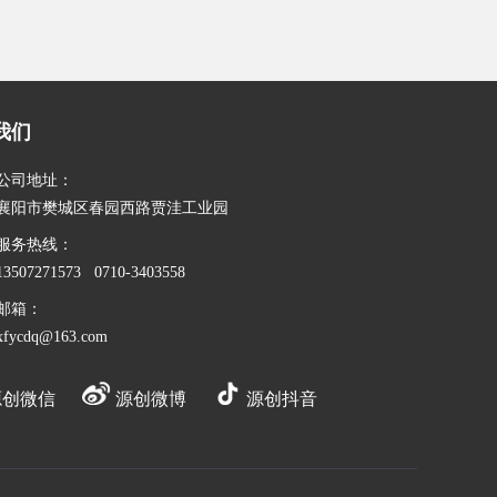
我们
公司地址：
襄阳市樊城区春园西路贾洼工业园
服务热线：
13507271573 0710-3403558
邮箱：
xfycdq@163.com
创微信
源创微博
源创抖音